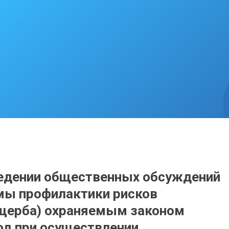
едении общественных обсуждений
мы профилактики рисков
ущерба) охраняемым законом
од при осуществлении