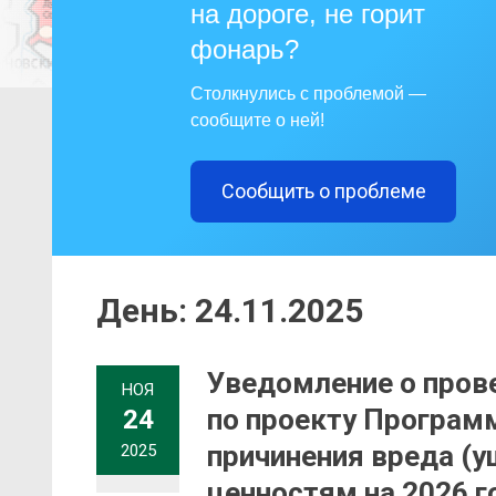
на дороге, не горит
фонарь?
Столкнулись с проблемой —
сообщите о ней!
Сообщить о проблеме
День:
24.11.2025
Уведомление о пров
НОЯ
по проекту Програм
24
причинения вреда (
2025
ценностям на 2026 г