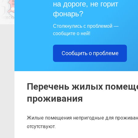
на дороге, не горит
фонарь?
Столкнулись с проблемой —
сообщите о ней!
Сообщить о проблеме
Перечень жилых помеще
проживания
Жилые помещения непригодные для проживания
отсутствуют.