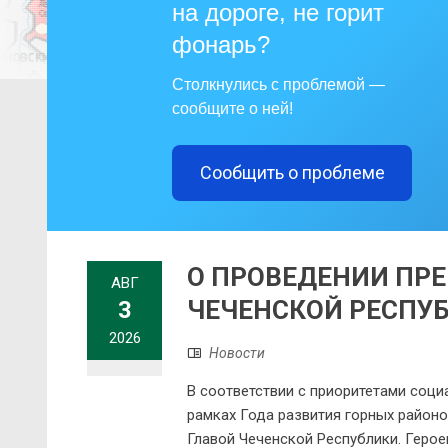
на дороге, не горит
фонарь?
Столкнулись с проблемой —
сообщите о ней!
Сообщить о проблеме
О ПРОВЕДЕНИИ ПР
АВГ
ЧЕЧЕНСКОЙ РЕСПУБ
3
2026
Новости
В соответствии с приоритетами соци
рамках Года развития горных районо
Главой Чеченской Республики. Геро