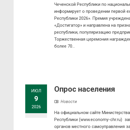
Чеченской Республики по националь
информирует о проведении первой е
Республики 2026». Премия учрежден
«Достигатор» и направлена на призн
республики, популяризацию предпри
Торжественная церемония награждени
более 70...
Опрос населения
ИЮЛ
9
Новости
2026
На официальном сайте Министерства
Республики (www.economy-chr.ru) за
органов местного самоуправления за