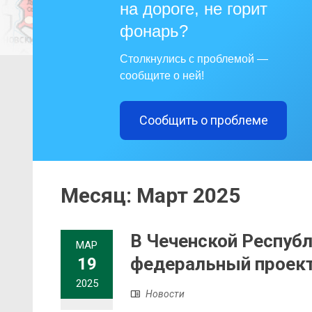
на дороге, не горит
фонарь?
Столкнулись с проблемой —
сообщите о ней!
Сообщить о проблеме
Месяц:
Март 2025
В Чеченской Республ
МАР
федеральный проект
19
2025
Новости