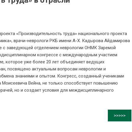
ь труда» в отрасли
проекта «Производительность труда» национального проекта
мика», врачи-неврологи РКБ имени А-Х. Кадырова Айдамирова
ве с заведующей отделением неврологии ОНМК Заремой
еждисциплинарном конгрессе с международным участием
ие, которое уже более 20 лет объединяет ведущих
ран, посвящено актуальным вопросам неврологии и
обмена знаниями и опытом. Конгресс, созданный учениками
 Моисеевича Вейна, не только способствует повышению
врачей, но и создает условия для междисциплинарного
>>>>>